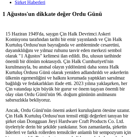
Şirket Haberleri
1 Ağustos'un dikkate değer Ordu Günü
15 Haziran 1949'da, saygın Çin Halk Devrimci Askeri
Komisyonu tarafından tarihi bir emir yayınlandı ve Çin Halk
Kurtuluş Ordusu'nun bayrağında ve ambleminde cesaretini,
dayanıklılığını ve yılmaz ruhunu tasvir eden merkezi sembol
olarak "1 Ağustos" kelimesi ilan edildi. Bu, ulusun tarihinde
önemli bir dönüm noktasıydı. Çin Halk Cumhuriyeti'nin
kurulmasıyla, bu anıtsal olayın yıldönümü daha sonra Halk
Kurtuluş Ordusu Günü olarak yeniden adlandırıldı ve askerlerin
ülkenin egemenliğini ve halkını korumada yaptıkları sarsılmaz
bağlılığı ve fedakarlıkları ifade etti. 2023 yılına yaklaşırken, her
Çin vatandaşı için büyük bir gurur ve önem taşıyan önemli bir
olay olan Ordu Günü'nün 96. doğum gününün anılmasını
sabırsızlıkla bekliyoruz.
Ancak, Ordu Günü'nün önemi askeri kuruluşların ötesine uzanır.
Çin Halk Kurtuluş Ordusu'nun temsil ettiği değerleri tanıyan bir
şirket olan Dongguan Jieyi Hardware Craft Products Co. Ltd.
üyeleriyle derin bir şekilde yankılanır. Son zamanlarda, şirketin
liderleri ve farklı rollerden temsilciler anlamlı bir sempozyum için