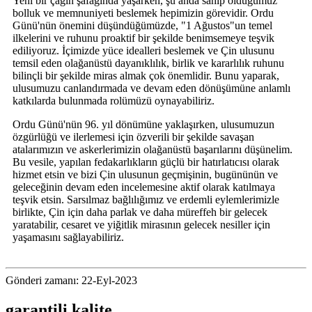
Yeni bir çağın şafağında yaşarken, şu anda sahip olduğumuz
bolluk ve memnuniyeti beslemek hepimizin görevidir. Ordu
Günü'nün önemini düşündüğümüzde, "1 Ağustos"un temel
ilkelerini ve ruhunu proaktif bir şekilde benimsemeye teşvik
ediliyoruz. İçimizde yüce idealleri beslemek ve Çin ulusunu
temsil eden olağanüstü dayanıklılık, birlik ve kararlılık ruhunu
bilinçli bir şekilde miras almak çok önemlidir. Bunu yaparak,
ulusumuzu canlandırmada ve devam eden dönüşümüne anlamlı
katkılarda bulunmada rolümüzü oynayabiliriz.
Ordu Günü'nün 96. yıl dönümüne yaklaşırken, ulusumuzun
özgürlüğü ve ilerlemesi için özverili bir şekilde savaşan
atalarımızın ve askerlerimizin olağanüstü başarılarını düşünelim.
Bu vesile, yapılan fedakarlıkların güçlü bir hatırlatıcısı olarak
hizmet etsin ve bizi Çin ulusunun geçmişinin, bugününün ve
geleceğinin devam eden incelemesine aktif olarak katılmaya
teşvik etsin. Sarsılmaz bağlılığımız ve erdemli eylemlerimizle
birlikte, Çin için daha parlak ve daha müreffeh bir gelecek
yaratabilir, cesaret ve yiğitlik mirasının gelecek nesiller için
yaşamasını sağlayabiliriz.
Gönderi zamanı: 22-Eyl-2023
garantili kalite.