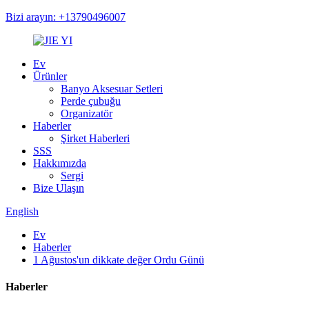
Bizi arayın: +13790496007
Ev
Ürünler
Banyo Aksesuar Setleri
Perde çubuğu
Organizatör
Haberler
Şirket Haberleri
SSS
Hakkımızda
Sergi
Bize Ulaşın
English
Ev
Haberler
1 Ağustos'un dikkate değer Ordu Günü
Haberler