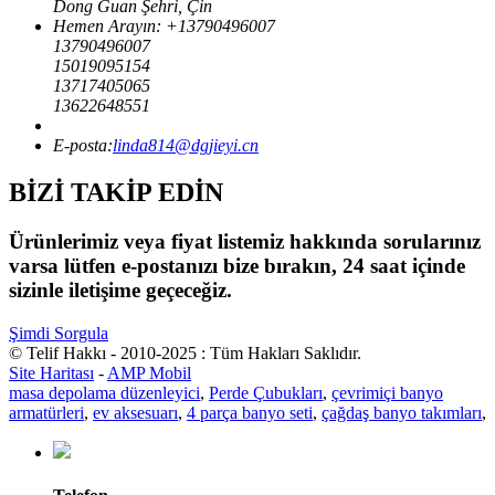
Dong Guan Şehri, Çin
Hemen Arayın: +
13790496007
13790496007
15019095154
13717405065
13622648551
E-posta:
linda814@dgjieyi.cn
BİZİ TAKİP EDİN
Ürünlerimiz veya fiyat listemiz hakkında sorularınız
varsa lütfen e-postanızı bize bırakın, 24 saat içinde
sizinle iletişime geçeceğiz.
Şimdi Sorgula
© Telif Hakkı - 2010-2025 : Tüm Hakları Saklıdır.
Site Haritası
-
AMP Mobil
masa depolama düzenleyici
,
Perde Çubukları
,
çevrimiçi banyo
armatürleri
,
ev aksesuarı
,
4 parça banyo seti
,
çağdaş banyo takımları
,