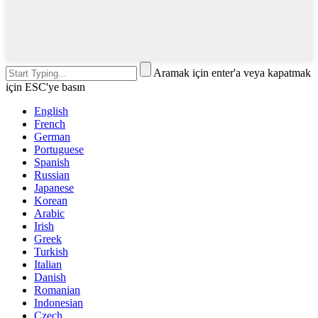
Aramak için enter'a veya kapatmak
için ESC'ye basın
English
French
German
Portuguese
Spanish
Russian
Japanese
Korean
Arabic
Irish
Greek
Turkish
Italian
Danish
Romanian
Indonesian
Czech