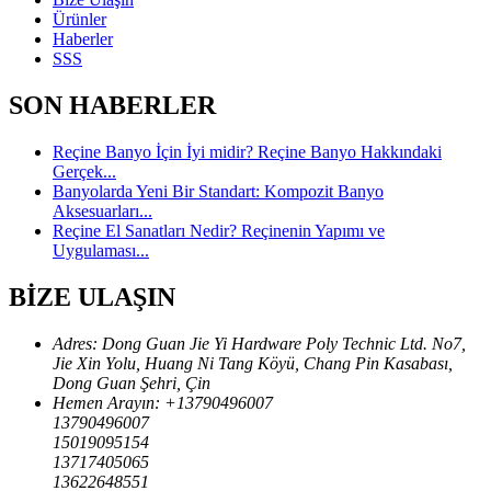
Ürünler
Haberler
SSS
SON HABERLER
Reçine Banyo İçin İyi midir? Reçine Banyo Hakkındaki
Gerçek...
Banyolarda Yeni Bir Standart: Kompozit Banyo
Aksesuarları...
Reçine El Sanatları Nedir? Reçinenin Yapımı ve
Uygulaması...
BİZE ULAŞIN
Adres: Dong Guan Jie Yi Hardware Poly Technic Ltd. No7,
Jie Xin Yolu, Huang Ni Tang Köyü, Chang Pin Kasabası,
Dong Guan Şehri, Çin
Hemen Arayın: +
13790496007
13790496007
15019095154
13717405065
13622648551