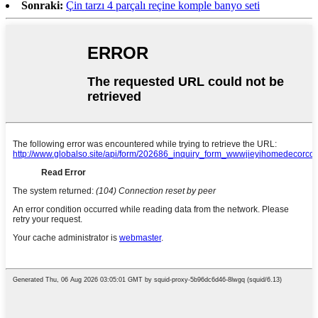
Sonraki:
Çin tarzı 4 parçalı reçine komple banyo seti