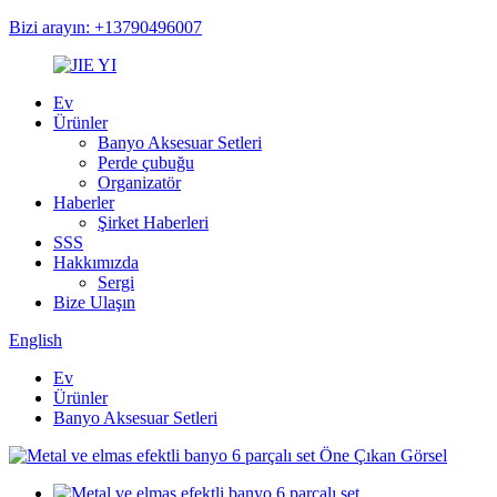
Bizi arayın: +13790496007
Ev
Ürünler
Banyo Aksesuar Setleri
Perde çubuğu
Organizatör
Haberler
Şirket Haberleri
SSS
Hakkımızda
Sergi
Bize Ulaşın
English
Ev
Ürünler
Banyo Aksesuar Setleri