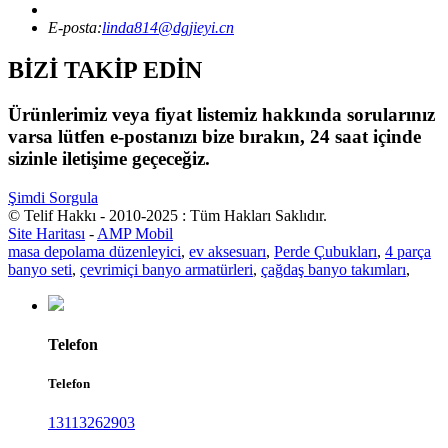
E-posta:
linda814@dgjieyi.cn
BİZİ TAKİP EDİN
Ürünlerimiz veya fiyat listemiz hakkında sorularınız
varsa lütfen e-postanızı bize bırakın, 24 saat içinde
sizinle iletişime geçeceğiz.
Şimdi Sorgula
© Telif Hakkı - 2010-2025 : Tüm Hakları Saklıdır.
Site Haritası
-
AMP Mobil
masa depolama düzenleyici
,
ev aksesuarı
,
Perde Çubukları
,
4 parça
banyo seti
,
çevrimiçi banyo armatürleri
,
çağdaş banyo takımları
,
Telefon
Telefon
13113262903